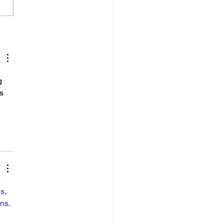
drücken - entsprechend
 etwas...
g 
s 
 
s, 
ns.