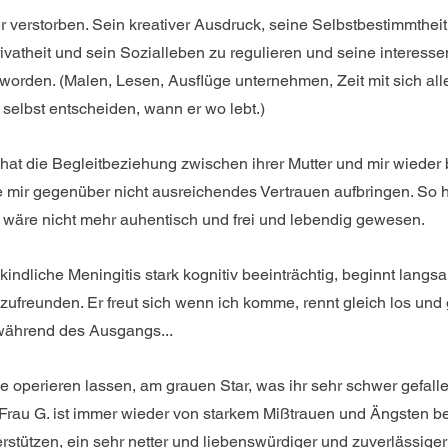
der verstorben. Sein kreativer Ausdruck, seine Selbstbestimmtheit
rivatheit und sein Sozialleben zu regulieren und seine interes
 worden. (Malen, Lesen, Ausflüge unternehmen, Zeit mit sich all
selbst entscheiden, wann er wo lebt.)
 hat die Begleitbeziehung zwischen ihrer Mutter und mir wieder
 mir gegenüber nicht ausreichendes Vertrauen aufbringen. So hä
wäre nicht mehr auhentisch und frei und lebendig gewesen.
kindliche Meningitis stark kognitiv beeinträchtig, beginnt langsa
ufreunden. Er freut sich wenn ich komme, rennt gleich los und 
 während des Ausgangs...
e operieren lassen, am grauen Star, was ihr sehr schwer gefalle
h. Frau G. ist immer wieder von starkem Mißtrauen und Ängsten b
nerstützen, ein sehr netter und liebenswürdiger und zuverlässige