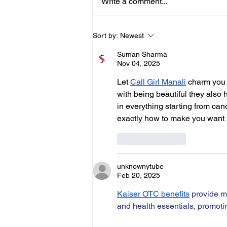
Write a comment...
rauschhaft intensiv... sehr sehr...
Sort by:
Newest
Suman Sharma
Nov 04, 2025
Let 
Call Girl Manali
 charm you 
with being beautiful they also 
in everything starting from ca
exactly how to make you want
Like
Reply
unknownytube
Feb 20, 2025
Kaiser OTC benefits
 provide m
and health essentials, promoti