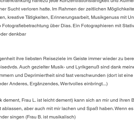
chterkrankung nahezu jede Konzentrationsfähigkeit und Aufmer
er Sucht verloren hatte. Im Rahmen der zeitlichen Möglichkeite
gen, kreative Tätigkeiten, Erinnerungsarbeit, Musikgenuss mit Un
Fotografiebetrachtung über Dias. Ein Fotographieren mit Stativ i
eder denkbar
genheit ihre liebsten Reiseziele im Geiste immer wieder zu bere
sedvds. Auch gezielter Musik- und Lyrikgenuß sind dank meine
mern und Deprimiertheit sind fast verschwunden (dort ist eine 
wieder Anderes, Ergänzendes, Wertvolles einbringt...)
rk dement, Frau L. ist leicht dement) kann sich an mir und ihren 
st ablassen, aber auch mit mir lachen und Spaß haben. Wenn es 
der singen (Frau B. ist musikalisch)