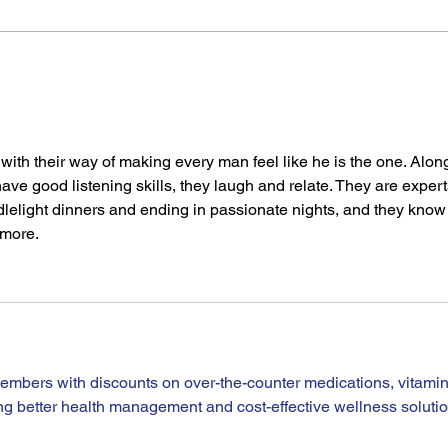
Insult führte zur Aufnahme in ein
Auszu
Pflegeheim. er hatte diesen nur...
schon
with their way of making every man feel like he is the one. Alon
have good listening skills, they laugh and relate. They are expert
ndlelight dinners and ending in passionate nights, and they know
 more.
embers with discounts on over-the-counter medications, vitamin
ng better health management and cost-effective wellness solutio