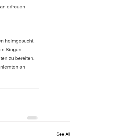
ran erfreuen 
en heimgesucht. 
em Singen 
en zu bereiten. 
nlernten an 
See All