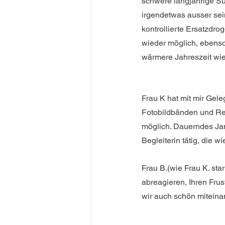
schwere langjährige Su
irgendetwas ausser sein
kontrollierte Ersatzdro
wieder möglich, ebenso 
wärmere Jahreszeit wi
Frau K hat mit mir Gele
Fotobildbänden und Rei
möglich. Dauerndes Jam
Begleiterin tätig, die 
Frau B.(wie Frau K. sta
abreagieren, Ihren Fru
wir auch schön miteinan