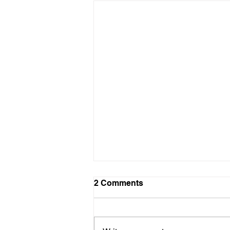
painting macht glücklich
2 Comments
nach Vorlagen gestaltet der Auto-
und naturfann besonders
engagiert und ausdauernd. Fast