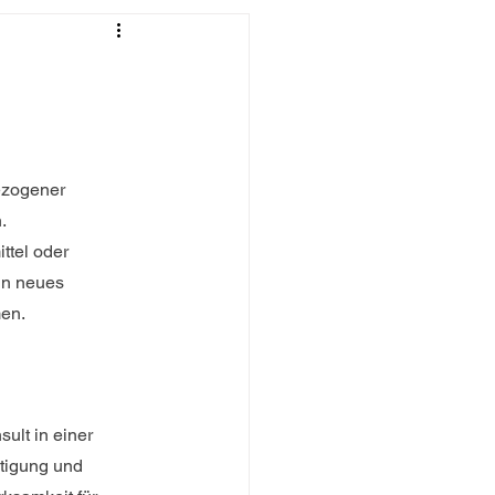
ezogener 
.
ttel oder 
in neues 
men.
ult in einer 
htigung und 