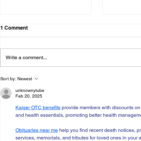
painting macht glücklich
Hemiplegie
1 Comment
alkoholbed
nach Vorlagen gestaltet der Auto-
uind psych
Herr E. war l
und naturfann besonders
Beeinträch
(Depressio
und Kettenrau
engagiert und ausdauernd. Fast
Write a comment...
Insult führte 
rauschhaft intensiv... sehr sehr...
Pflegeheim. er
Sort by:
Newest
unknownytube
Feb 20, 2025
Kaiser OTC benefits
 provide members with discounts on 
and health essentials, promoting better health manageme
Obituaries near me
 help you find recent death notices, p
services, memorials, and tributes for loved ones in your 